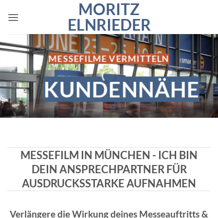
MORITZ
Zum
Inhalt
ELNRIEDER
springen
MESSEFILME VERMITTELN
KUNDENNÄHE
MESSEFILM IN MÜNCHEN - ICH BIN
DEIN ANSPRECHPARTNER FÜR
AUSDRUCKSSTARKE AUFNAHMEN
Verlängere die Wirkung deines Messeauftritts &