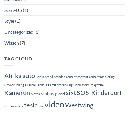
Start-Up
(1)
Style
(1)
Uncategorized
(1)
Wissen
(7)
TAG CLOUD
Afrika
auto
Berlin
brand
branded content
content
content marketing
Crowdfunding
Culcha Candela
Familienstärkung
Homestory
imagefilm
Kamerun
sixt
SOS-Kinderdorf
Mateo
Musik
shi guowei
video
tesla
Westwing
start-up
style
ubs