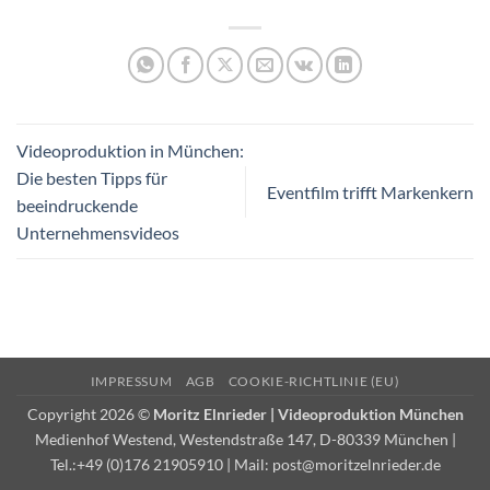
Videoproduktion in München:
Die besten Tipps für
Eventfilm trifft Markenkern
beeindruckende
Unternehmensvideos
IMPRESSUM
AGB
COOKIE-RICHTLINIE (EU)
Copyright 2026 ©
Moritz Elnrieder | Videoproduktion München
Medienhof Westend, Westendstraße 147, D-80339 München |
Tel.:
+49 (0)176 21905910
| Mail:
post@moritzelnrieder.de